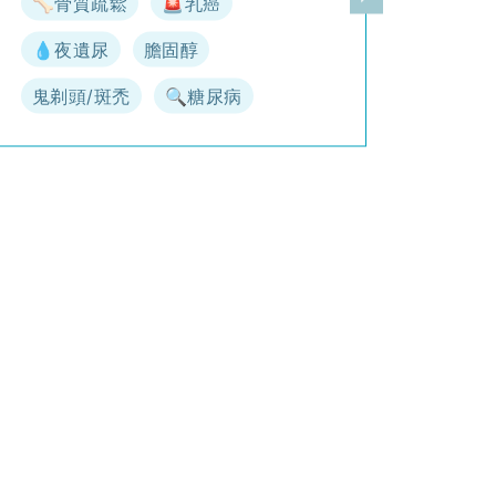
🦴骨質疏鬆
🚨乳癌
一頁
下一頁
💧夜遺尿
膽固醇
鬼剃頭/斑禿
🔍糖尿病