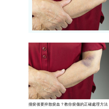
撞瘀後要捽散瘀血？教你瘀傷的正確處理方法