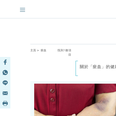
主頁
> 瘀血
找到1個項
目
關於「瘀血」的健