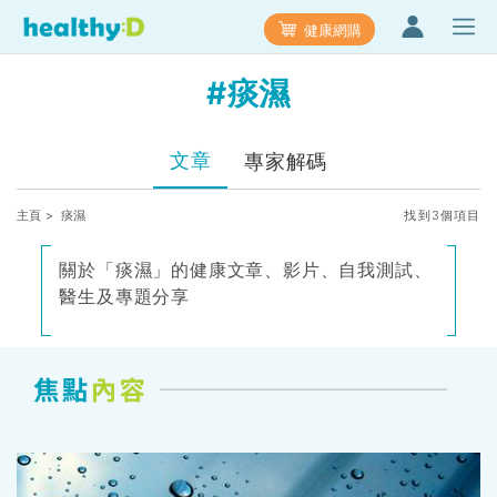
健康網購
#痰濕
文章
專家解碼
主頁
> 痰濕
找到3個項目
關於「痰濕」的健康文章、影片、自我測試、
醫生及專題分享