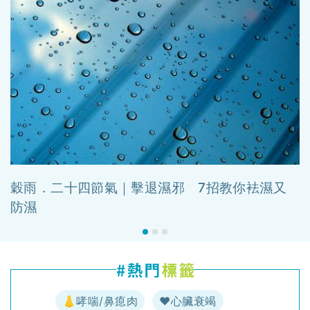
穀雨．二十四節氣｜擊退濕邪 7招教你袪濕又
防濕
👃哮喘/鼻瘜肉
♥️心臟衰竭