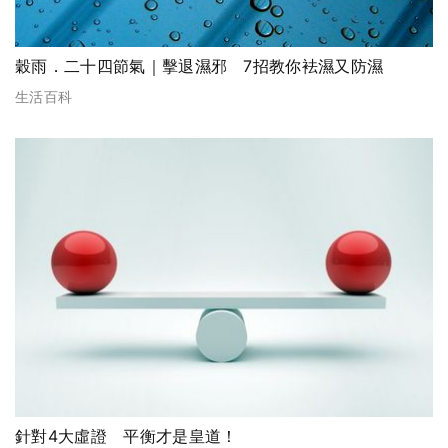
穀雨．二十四節氣｜擊退濕邪 7招教你袪濕又防濕
生活百科
針對4大虛證 平衡才是皇道！