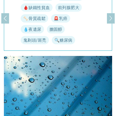
🩸缺鐵性貧血
前列腺肥大
🦴骨質疏鬆
🚨乳癌
上一頁
下
💧夜遺尿
膽固醇
鬼剃頭/斑禿
🔍糖尿病