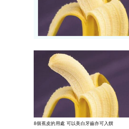
8個蕉皮的用處 可以美白牙齒亦可入饌