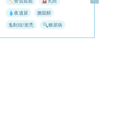
🦴骨質疏鬆
🚨乳癌
一頁
下一頁
💧夜遺尿
膽固醇
鬼剃頭/斑禿
🔍糖尿病