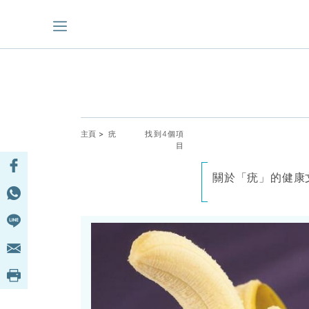
主頁
> 疣
找到4個項
目
關於「疣」的健康