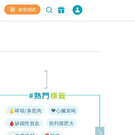
健康網購
👃哮喘/鼻瘜肉
♥️心臟衰竭
🩸缺鐵性貧血
前列腺肥大