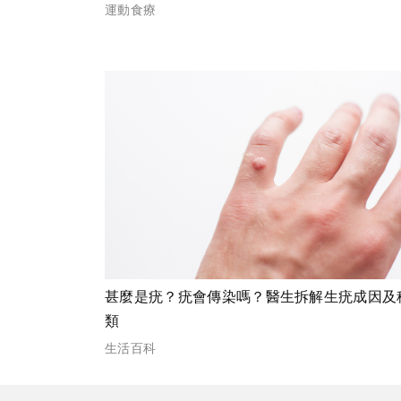
運動食療
甚麼是疣？疣會傳染嗎？醫生拆解生疣成因及
類
生活百科