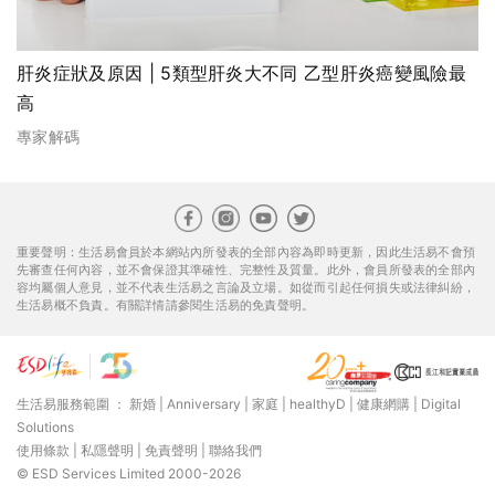
肝炎症狀及原因 | 5類型肝炎大不同 乙型肝炎癌變風險最
高
專家解碼
重要聲明：生活易會員於本網站內所發表的全部內容為即時更新，因此生活易不會預
先審查任何內容，並不會保證其準確性、完整性及質量。此外，會員所發表的全部內
容均屬個人意見，並不代表生活易之言論及立場。如從而引起任何損失或法律糾紛，
生活易概不負責。有關詳情請參閱生活易的免責聲明。
生活易服務範圍 ：
新婚
|
Anniversary
|
家庭
|
healthyD
|
健康網購
|
Digital
Solutions
使用條款
|
私隱聲明
|
免責聲明
|
聯絡我們
© ESD Services Limited 2000-2026