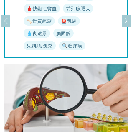
🩸缺鐵性貧血
前列腺肥大
🦴骨質疏鬆
🚨乳癌
上一頁
下
💧夜遺尿
膽固醇
鬼剃頭/斑禿
🔍糖尿病