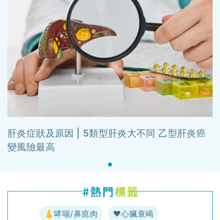
肝炎症狀及原因 | 5類型肝炎大不同 乙型肝炎癌
變風險最高
👃哮喘/鼻瘜肉
♥️心臟衰竭