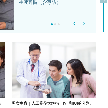
上
生死難關（含專訪）
Previous
Next
熟
男女生育｜人工受孕大解構：IVF和IUI的分別、