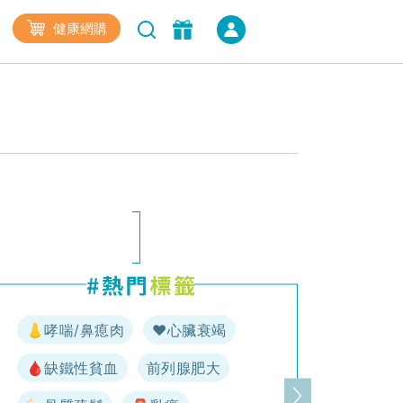
健康網購
👃哮喘/鼻瘜肉
♥️心臟衰竭
🩸缺鐵性貧血
前列腺肥大