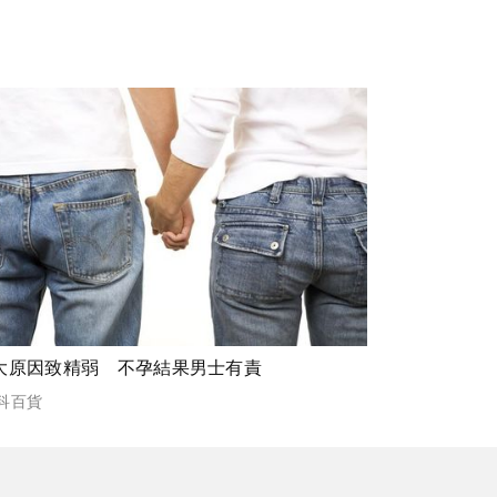
大原因致精弱 不孕結果男士有責
科百貨