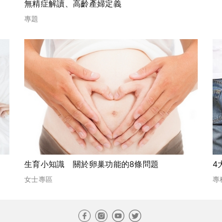
無精症解讀、高齡產婦定義
專題
生育小知識 關於卵巢功能的8條問題
4
女士專區
專