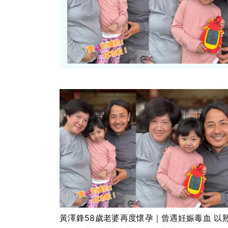
黃澤鋒58歲老婆再度懷孕｜曾遇妊娠毒血 以