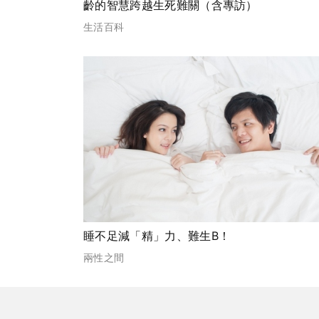
齡的智慧跨越生死難關（含專訪）
生活百科
睡不足減「精」力、難生B！
兩性之間