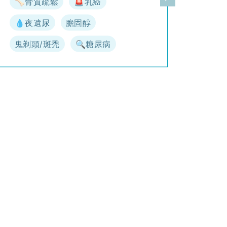
🦴骨質疏鬆
🚨乳癌
一頁
下一頁
💧夜遺尿
膽固醇
鬼剃頭/斑禿
🔍糖尿病