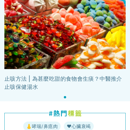
止咳方法 | 為甚麼吃甜的食物會生痰？中醫推介
止咳保健湯水
👃哮喘/鼻瘜肉
♥️心臟衰竭