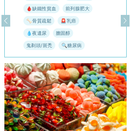
🩸缺鐵性貧血
前列腺肥大
🦴骨質疏鬆
🚨乳癌
上一頁
下
💧夜遺尿
膽固醇
鬼剃頭/斑禿
🔍糖尿病