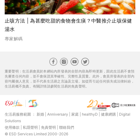
止咳方法 | 為甚麼吃甜的食物會生痰？中醫推介止咳保健
湯水
專家解碼
重要聲明：生活易會員於本網站內所發表的全部內容為即時更新，因此生活易不會預
先審查任何內容，並不會保證其準確性、完整性及質量。此外，會員所發表的全部內
容均屬個人意見，並不代表生活易之言論及立場。如從而引起任何損失或法律糾紛，
生活易概不負責。有關詳情請參閱生活易的免責聲明。
生活易服務範圍 ：
新婚
|
Anniversary
|
家庭
|
healthyD
|
健康網購
|
Digital
Solutions
使用條款
|
私隱聲明
|
免責聲明
|
聯絡我們
© ESD Services Limited 2000-2026