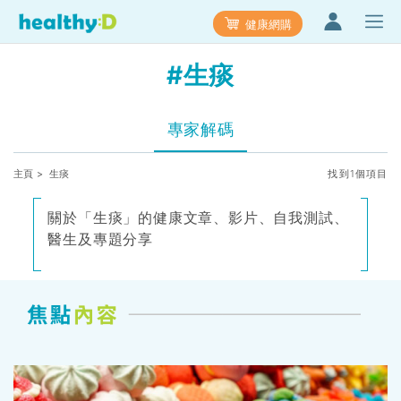
健康網購
#生痰
專家解碼
主頁
> 生痰
找到1個項目
關於「生痰」的健康文章、影片、自我測試、
醫生及專題分享