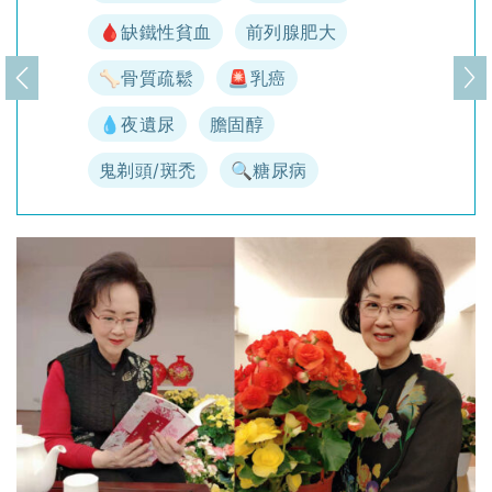
🩸缺鐵性貧血
前列腺肥大
🦴骨質疏鬆
🚨乳癌
上一頁
下
💧夜遺尿
膽固醇
鬼剃頭/斑禿
🔍糖尿病