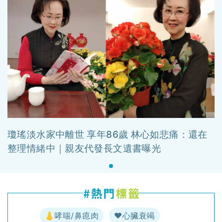
瓊瑤淡水家中離世 享年86歲 林心如悲痛：還在
整理情緒中｜親友代發長文遺書曝光
👃哮喘/鼻瘜肉
♥️心臟衰竭