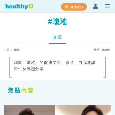
健康網購
#瓊瑤
文章
主頁
> 瓊瑤
找到1個項目
關於「瓊瑤」的健康文章、影片、自我測試、
醫生及專題分享