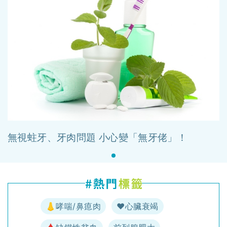
無視蛀牙、牙肉問題 小心變「無牙佬」！
👃哮喘/鼻瘜肉
♥️心臟衰竭