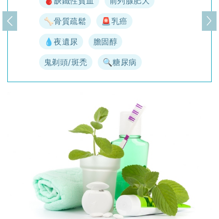
🩸缺鐵性貧血
前列腺肥大
🦴骨質疏鬆
🚨乳癌
上一頁
下
💧夜遺尿
膽固醇
鬼剃頭/斑禿
🔍糖尿病