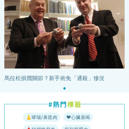
馬拉松損髖關節？新手術免「通殺」慘況
👃哮喘/鼻瘜肉
♥️心臟衰竭