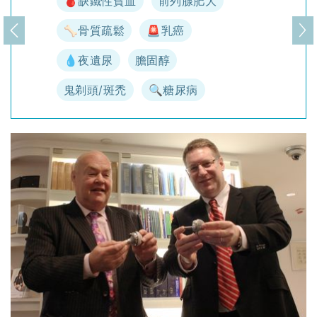
🩸缺鐵性貧血
前列腺肥大
🦴骨質疏鬆
🚨乳癌
上一頁
下
💧夜遺尿
膽固醇
鬼剃頭/斑禿
🔍糖尿病