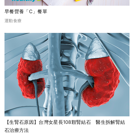
早餐營養「C」餐單
運動食療
【生腎石原因】台灣女星長108顆腎結石 醫生拆解腎結
石治療方法