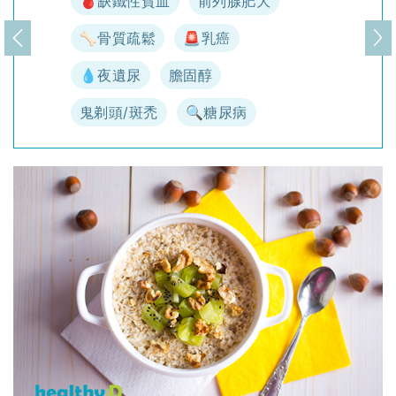
🩸缺鐵性貧血
前列腺肥大
🦴骨質疏鬆
🚨乳癌
上一頁
下
💧夜遺尿
膽固醇
鬼剃頭/斑禿
🔍糖尿病