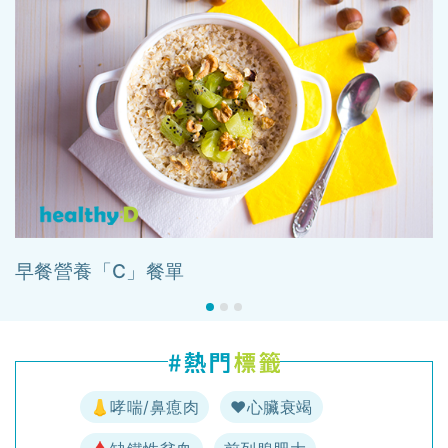
早餐營養「C」餐單
👃哮喘/鼻瘜肉
♥️心臟衰竭