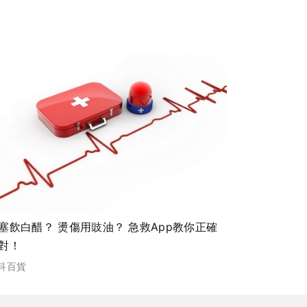
塞飲白醋？ 燙傷用豉油？ 急救App教你正確
對！
科百貨