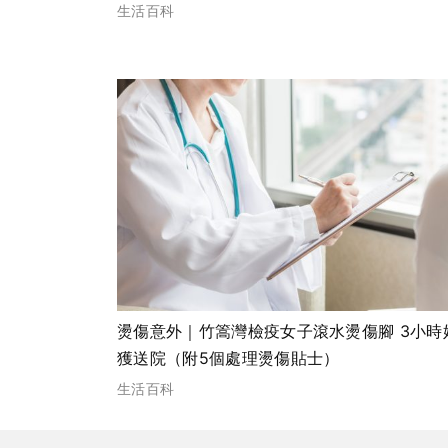
生活百科
燙傷意外｜竹篙灣檢疫女子滾水燙傷腳 3小時
獲送院（附5個處理燙傷貼士）
生活百科