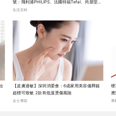
號：飛利浦PHILIPS、法國特福Tefal、尚朋堂
SPT｜附8款總評4星高分名單
生活百科
始
【皮膚過敏】深圳消委會：6成家用美容儀釋鎳
哽
超標可致敏 2款有低溫燙傷風險
應
女士專區
專