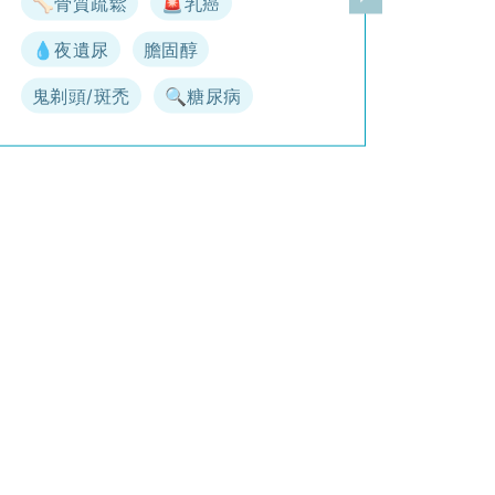
🦴骨質疏鬆
🚨乳癌
一頁
下一頁
💧夜遺尿
膽固醇
鬼剃頭/斑禿
🔍糖尿病