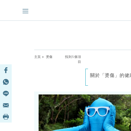
主頁
> 燙傷
找到5個項
目
關於「燙傷」的健