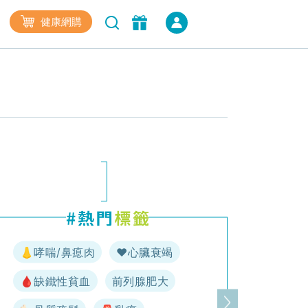
健康網購
👃哮喘/鼻瘜肉
♥️心臟衰竭
🩸缺鐵性貧血
前列腺肥大