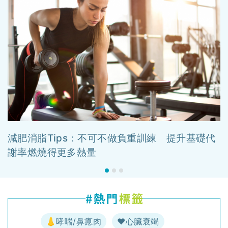
減肥消脂Tips：不可不做負重訓練 提升基礎代
謝率燃燒得更多熱量
👃哮喘/鼻瘜肉
♥️心臟衰竭