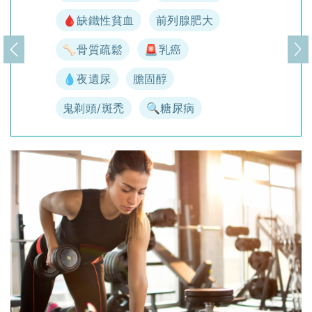
🩸缺鐵性貧血
前列腺肥大
🦴骨質疏鬆
🚨乳癌
上一頁
下
💧夜遺尿
膽固醇
鬼剃頭/斑禿
🔍糖尿病