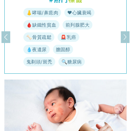
👃哮喘/鼻瘜肉
♥️心臟衰竭
🩸缺鐵性貧血
前列腺肥大
🦴骨質疏鬆
🚨乳癌
上一頁
下
💧夜遺尿
膽固醇
鬼剃頭/斑禿
🔍糖尿病