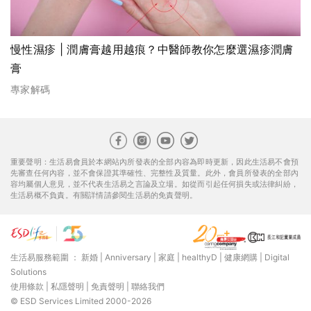
慢性濕疹 | 潤膚膏越用越痕？中醫師教你怎麼選濕疹潤膚
膏
專家解碼
重要聲明：生活易會員於本網站內所發表的全部內容為即時更新，因此生活易不會預
先審查任何內容，並不會保證其準確性、完整性及質量。此外，會員所發表的全部內
容均屬個人意見，並不代表生活易之言論及立場。如從而引起任何損失或法律糾紛，
生活易概不負責。有關詳情請參閱生活易的免責聲明。
生活易服務範圍 ：
新婚
|
Anniversary
|
家庭
|
healthyD
|
健康網購
|
Digital
Solutions
使用條款
|
私隱聲明
|
免責聲明
|
聯絡我們
© ESD Services Limited 2000-2026