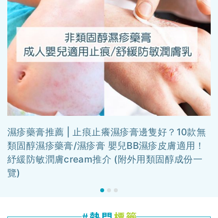
濕疹藥膏推薦 | 止痕止癢濕疹膏邊隻好？10款無
類固醇濕疹藥膏/濕疹膏 嬰兒BB濕疹皮膚適用！
紓緩防敏潤膚cream推介 (附外用類固醇成份一
覽)