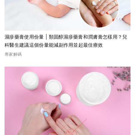
濕疹藥膏使用份量 | 類固醇濕疹藥膏和潤膚膏怎樣用？兒
科醫生建議這個份量能減副作用並起最佳療效
專家解碼