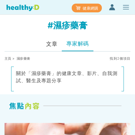
健康網購
#濕疹藥膏
專家解碼
文章
主頁
> 濕疹藥膏
找到2個項目
關於「濕疹藥膏」的健康文章、影片、自我測
試、醫生及專題分享