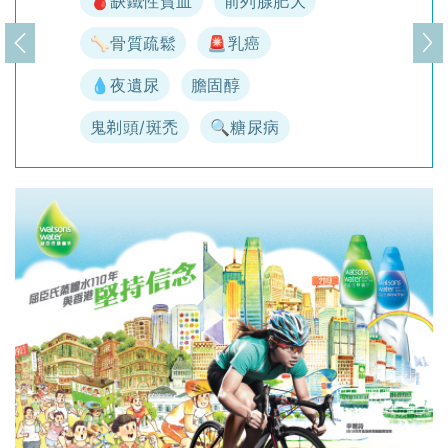
🩸缺鐵性貧血
前列腺肥大
🦴骨質疏鬆
🚨乳癌
上一頁
下
💧夜遺尿
膽固醇
鬼剃頭/斑禿
🔍糖尿病