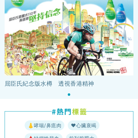
屈臣氏紀念版水樽 透視香港精神
👃哮喘/鼻瘜肉
♥️心臟衰竭