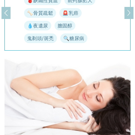
🩸缺鐵性貧血
前列腺肥大
🦴骨質疏鬆
🚨乳癌
上一頁
下
💧夜遺尿
膽固醇
鬼剃頭/斑禿
🔍糖尿病