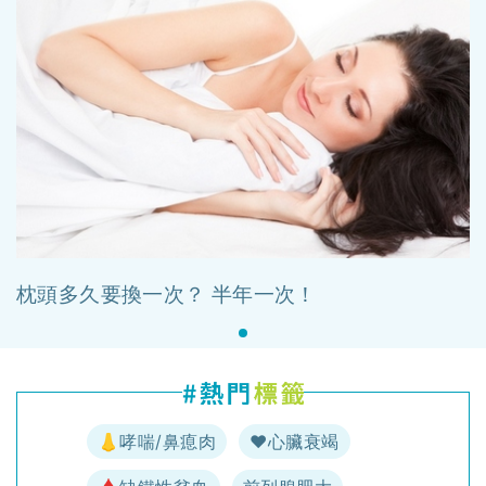
枕頭多久要換一次？ 半年一次！
👃哮喘/鼻瘜肉
♥️心臟衰竭