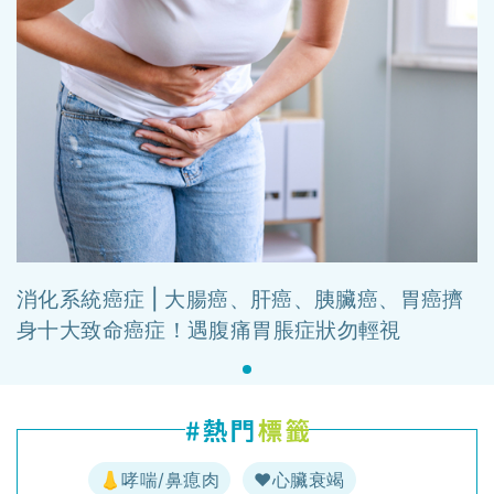
消化系統癌症 | 大腸癌、肝癌、胰臟癌、胃癌擠
身十大致命癌症！遇腹痛胃脹症狀勿輕視
👃哮喘/鼻瘜肉
♥️心臟衰竭