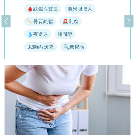
🩸缺鐵性貧血
前列腺肥大
🦴骨質疏鬆
🚨乳癌
上一頁
下
💧夜遺尿
膽固醇
鬼剃頭/斑禿
🔍糖尿病