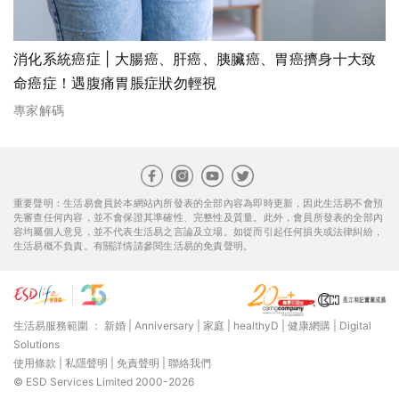
消化系統癌症 | 大腸癌、肝癌、胰臟癌、胃癌擠身十大致
命癌症！遇腹痛胃脹症狀勿輕視
專家解碼
重要聲明：生活易會員於本網站內所發表的全部內容為即時更新，因此生活易不會預
先審查任何內容，並不會保證其準確性、完整性及質量。此外，會員所發表的全部內
容均屬個人意見，並不代表生活易之言論及立場。如從而引起任何損失或法律糾紛，
生活易概不負責。有關詳情請參閱生活易的免責聲明。
生活易服務範圍 ：
新婚
|
Anniversary
|
家庭
|
healthyD
|
健康網購
|
Digital
Solutions
使用條款
|
私隱聲明
|
免責聲明
|
聯絡我們
© ESD Services Limited 2000-2026