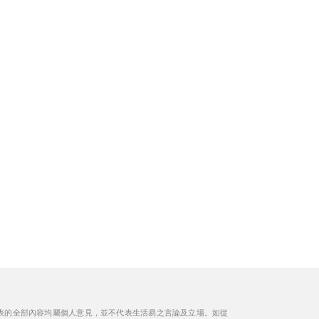
表的全部內容均屬個人意見，並不代表生活易之言論及立場。如從