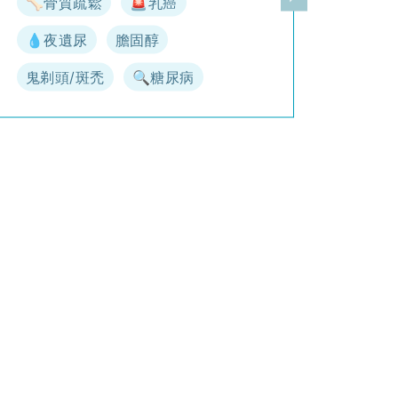
🦴骨質疏鬆
🚨乳癌
一頁
下一頁
💧夜遺尿
膽固醇
鬼剃頭/斑禿
🔍糖尿病