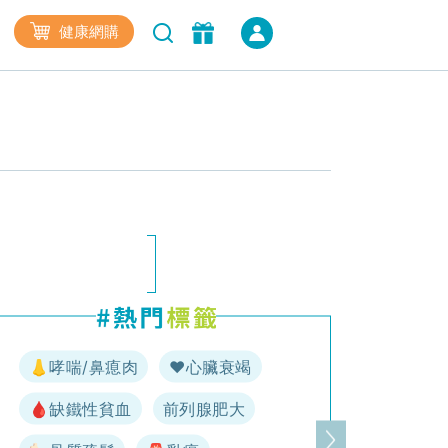
健康網購
👃哮喘/鼻瘜肉
♥️心臟衰竭
🩸缺鐵性貧血
前列腺肥大