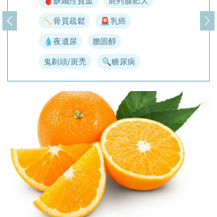
🩸缺鐵性貧血
前列腺肥大
🦴骨質疏鬆
🚨乳癌
上一頁
下
💧夜遺尿
膽固醇
鬼剃頭/斑禿
🔍糖尿病