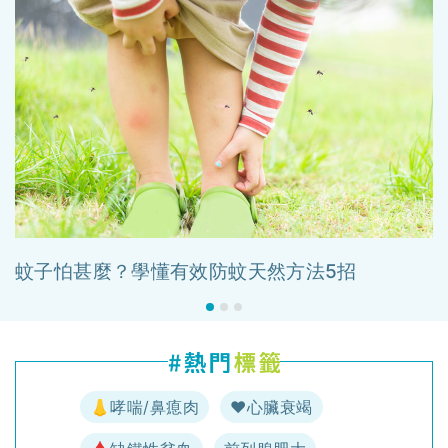
蚊子怕甚麼？學懂有效防蚊天然方法5招
👃哮喘/鼻瘜肉
♥️心臟衰竭