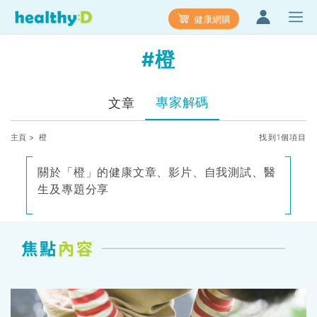
健康網購
#橙
專家解碼
文章
主頁
> 橙
找到1個項目
關於「橙」的健康文章、影片、自我測試、醫
生及專題分享