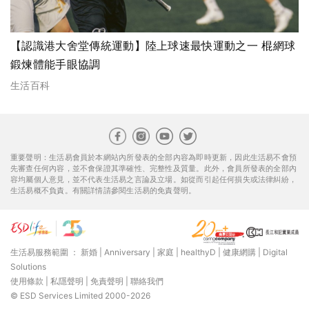
【認識港大舍堂傳統運動】陸上球速最快運動之一 棍網球
鍛煉體能手眼協調
生活百科
重要聲明：生活易會員於本網站內所發表的全部內容為即時更新，因此生活易不會預
先審查任何內容，並不會保證其準確性、完整性及質量。此外，會員所發表的全部內
容均屬個人意見，並不代表生活易之言論及立場。如從而引起任何損失或法律糾紛，
生活易概不負責。有關詳情請參閱生活易的免責聲明。
生活易服務範圍 ：
新婚
|
Anniversary
|
家庭
|
healthyD
|
健康網購
|
Digital
Solutions
使用條款
|
私隱聲明
|
免責聲明
|
聯絡我們
© ESD Services Limited 2000-2026