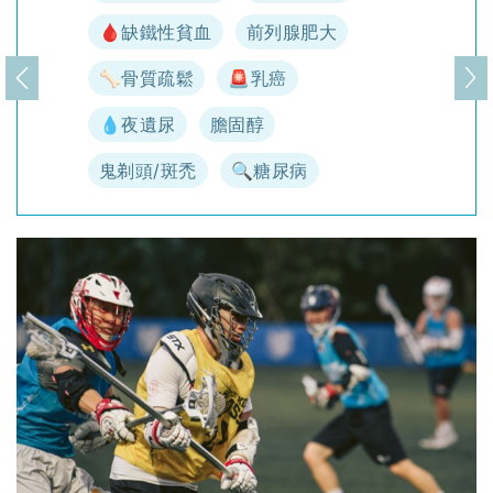
🩸缺鐵性貧血
前列腺肥大
🦴骨質疏鬆
🚨乳癌
上一頁
下
💧夜遺尿
膽固醇
鬼剃頭/斑禿
🔍糖尿病