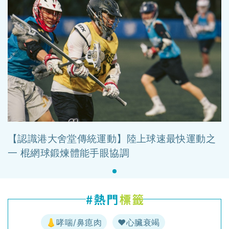
【認識港大舍堂傳統運動】陸上球速最快運動之
一 棍網球鍛煉體能手眼協調
👃哮喘/鼻瘜肉
♥️心臟衰竭