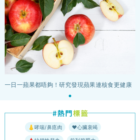
一日一蘋果都唔夠！研究發現蘋果連核食更健康
👃哮喘/鼻瘜肉
♥️心臟衰竭