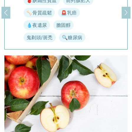
🩸缺鐵性貧血
前列腺肥大
🦴骨質疏鬆
🚨乳癌
上一頁
下
💧夜遺尿
膽固醇
鬼剃頭/斑禿
🔍糖尿病