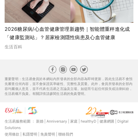
2026糖尿病/心血管健康管理新趨勢｜智能體重秤進化成
「健康監測站」？居家檢測隱性病患及心血管健康
生活百科
重要聲明：生活易會員於本網站內所發表的全部內容為即時更新，因此生活易不會預
先審查任何內容，並不會保證其準確性、完整性及質量。此外，會員所發表的全部內
容均屬個人意見，並不代表生活易之言論及立場。如從而引起任何損失或法律糾紛，
生活易概不負責。有關詳情請參閱生活易的免責聲明。
生活易服務範圍 ：
新婚
|
Anniversary
|
家庭
|
healthyD
|
健康網購
|
Digital
Solutions
使用條款
|
私隱聲明
|
免責聲明
|
聯絡我們