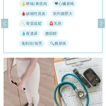
👃哮喘/鼻瘜肉
♥️心臟衰竭
🩸缺鐵性貧血
前列腺肥大
🦴骨質疏鬆
🚨乳癌
上一頁
下
💧夜遺尿
膽固醇
鬼剃頭/斑禿
🔍糖尿病