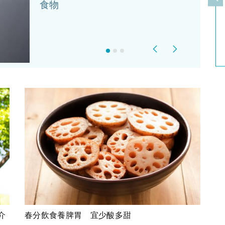
上
食物
Previous
Next
介
春分飲食養脾胃 宜少酸多甜