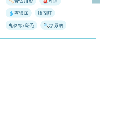
🦴骨質疏鬆
🚨乳癌
一頁
下一頁
💧夜遺尿
膽固醇
鬼剃頭/斑禿
🔍糖尿病