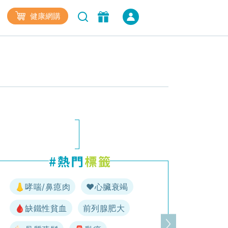
健康網購
👃哮喘/鼻瘜肉
♥️心臟衰竭
🩸缺鐵性貧血
前列腺肥大