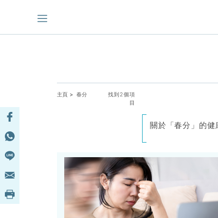
主頁
> 春分
找到2個項
目
關於「春分」的健