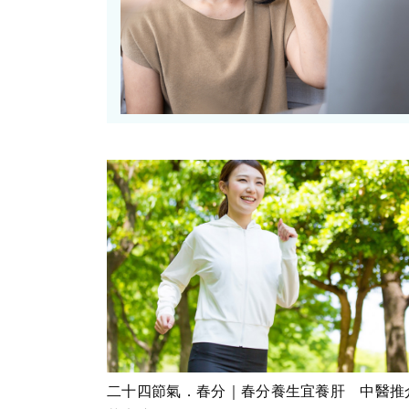
二十四節氣．春分｜春分養生宜養肝 中醫推