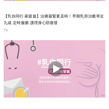
【乳你同行‧家庭篇】治療最緊要及時！早期乳癌治癒率近
九成 定時服藥 護理身心防復發
TV