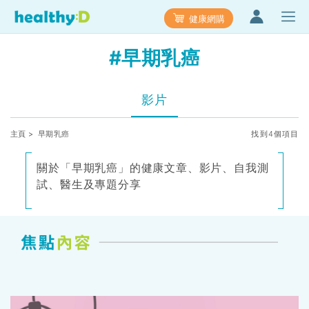
健康網購
#早期乳癌
影片
主頁
> 早期乳癌
找到4個項目
關於「早期乳癌」的健康文章、影片、自我測
試、醫生及專題分享