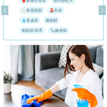
🩸缺鐵性貧血
前列腺肥大
🦴骨質疏鬆
🚨乳癌
上一頁
下
💧夜遺尿
膽固醇
鬼剃頭/斑禿
🔍糖尿病