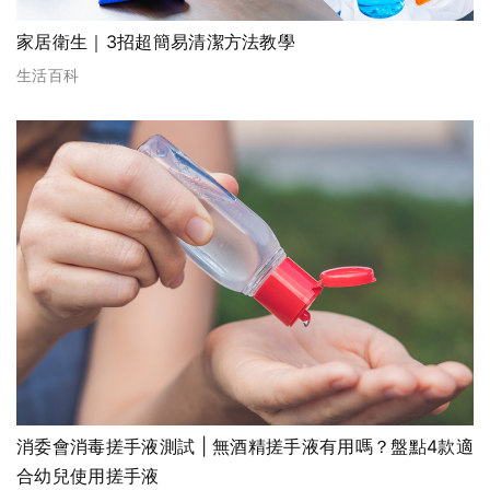
家居衛生｜3招超簡易清潔方法教學
生活百科
消委會消毒搓手液測試 | 無酒精搓手液有用嗎？盤點4款適
合幼兒使用搓手液