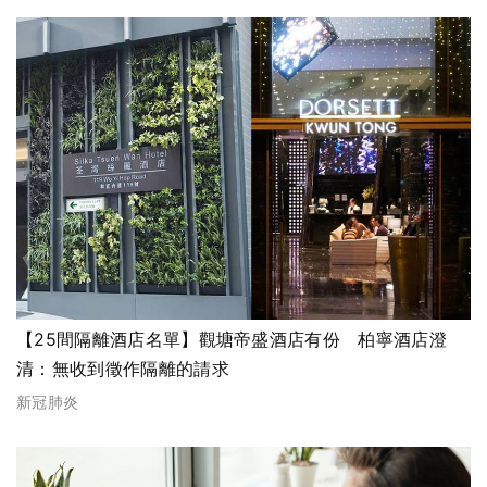
【25間隔離酒店名單】觀塘帝盛酒店有份 柏寧酒店澄
清：無收到徵作隔離的請求
新冠肺炎