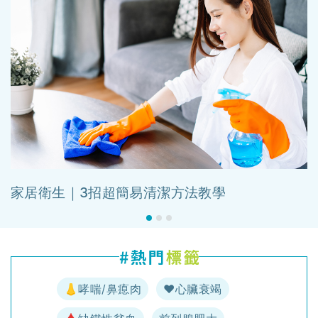
家居衛生｜3招超簡易清潔方法教學
👃哮喘/鼻瘜肉
♥️心臟衰竭