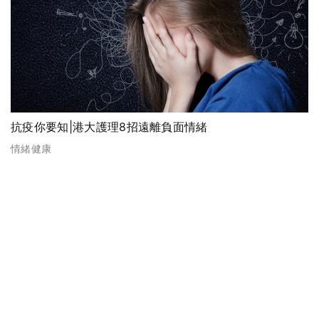
抗疫你要知|港大護理8招遠離負面情緒⠀
情緒健康