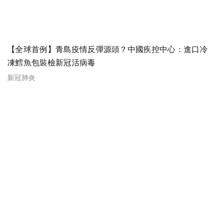
【全球首例】青島疫情反彈源頭？中國疾控中心：進口冷
凍鱈魚包裝檢新冠活病毒
新冠肺炎