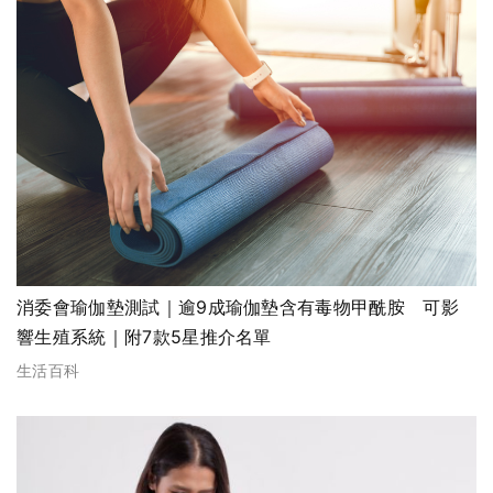
消委會瑜伽墊測試｜逾9成瑜伽墊含有毒物甲酰胺 可影
響生殖系統｜附7款5星推介名單
生活百科