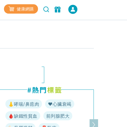
健康網購
👃哮喘/鼻瘜肉
♥️心臟衰竭
🩸缺鐵性貧血
前列腺肥大