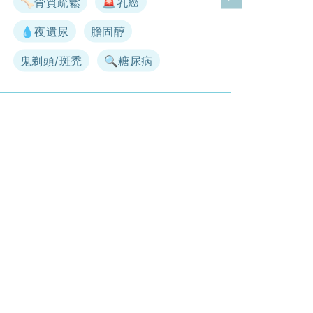
🦴骨質疏鬆
🚨乳癌
一頁
下一頁
💧夜遺尿
膽固醇
鬼剃頭/斑禿
🔍糖尿病