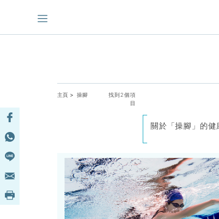
主頁
> 操腳
找到2個項
目
關於「操腳」的健