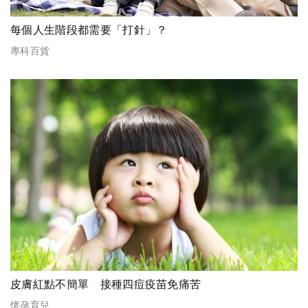
每個人生階段都需要「打針」？
專科百貨
皮膚紅點不簡單 接種四痘疫苗免痛苦
懷孕育兒