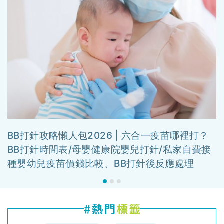
BB打針攻略懶人包2026 | 六合一疫苗哪裡打？
BB打針時間表/母嬰健康院嬰兒打針/私家自費接
種嬰幼兒疫苗價錢比較、BB打針後反應處理