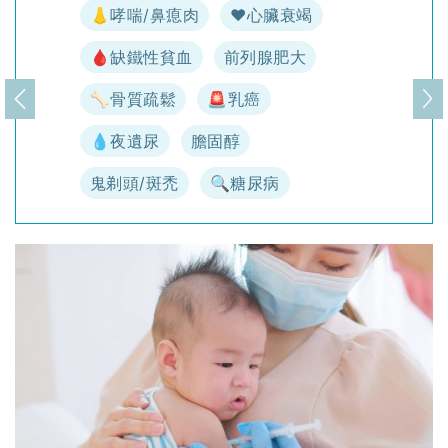
👃哮喘/鼻瘜肉
♥️心臟衰竭
🩸缺鐵性貧血
前列腺肥大
🦴骨質疏鬆
🚨乳癌
上一頁
下
💧夜遺尿
膽固醇
鬼剃頭/斑禿
🔍糖尿病