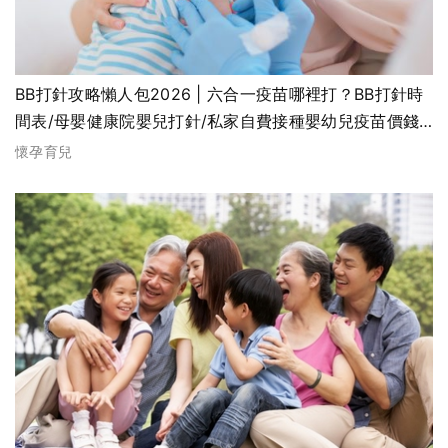
BB打針攻略懶人包2026 | 六合一疫苗哪裡打？BB打針時
間表/母嬰健康院嬰兒打針/私家自費接種嬰幼兒疫苗價錢
比較、BB打針後反應處理
懷孕育兒