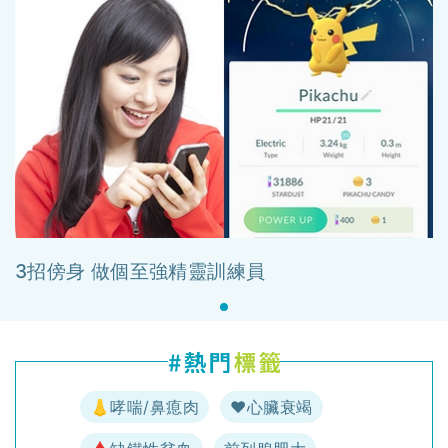
3招傍身 做個至強精靈訓練員
👃哮喘/鼻瘜肉
♥️心臟衰竭