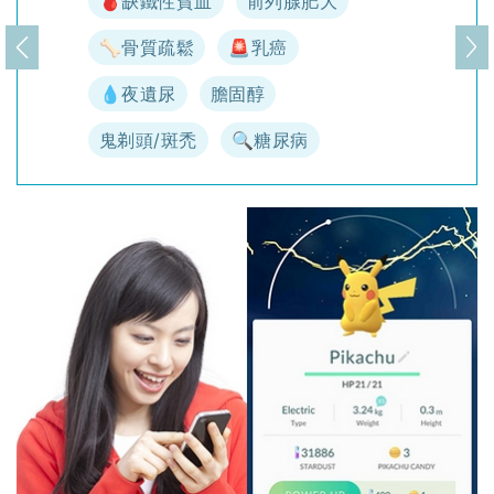
🩸缺鐵性貧血
前列腺肥大
🦴骨質疏鬆
🚨乳癌
上一頁
下
💧夜遺尿
膽固醇
鬼剃頭/斑禿
🔍糖尿病