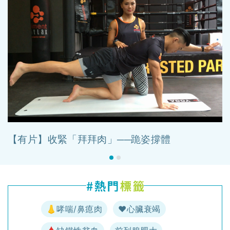
【有片】收緊「拜拜肉」──跪姿撐體
👃哮喘/鼻瘜肉
♥️心臟衰竭