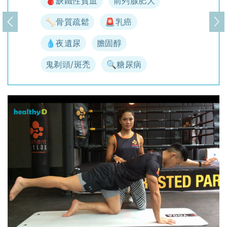
🩸缺鐵性貧血
前列腺肥大
🦴骨質疏鬆
🚨乳癌
上一頁
下
💧夜遺尿
膽固醇
鬼剃頭/斑禿
🔍糖尿病