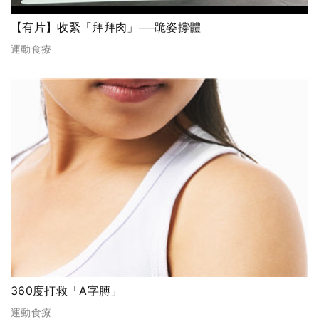
【有片】收緊「拜拜肉」──跪姿撐體
運動食療
360度打救「A字膊」
運動食療