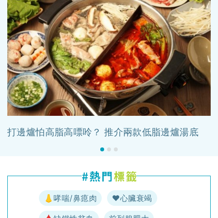
打邊爐怕高脂高嘌呤？ 推介兩款低脂邊爐湯底
👃哮喘/鼻瘜肉
♥️心臟衰竭