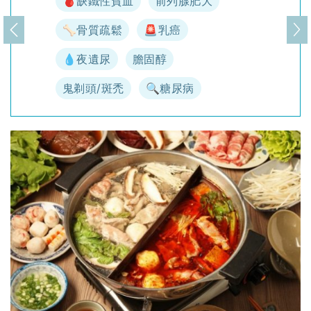
🩸缺鐵性貧血
前列腺肥大
🦴骨質疏鬆
🚨乳癌
上一頁
下
💧夜遺尿
膽固醇
鬼剃頭/斑禿
🔍糖尿病