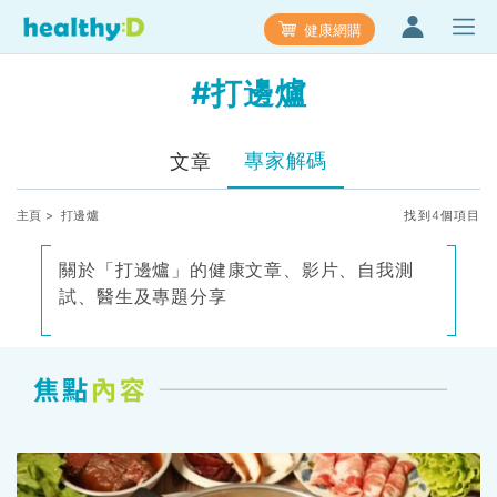
健康網購
#打邊爐
專家解碼
文章
主頁
> 打邊爐
找到4個項目
關於「打邊爐」的健康文章、影片、自我測
試、醫生及專題分享