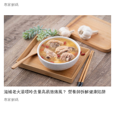
專家解碼
滋補老火湯嘌呤含量高易致痛風？ 營養師拆解健康陷阱
專家解碼