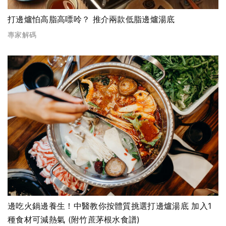
打邊爐怕高脂高嘌呤？ 推介兩款低脂邊爐湯底
專家解碼
邊吃火鍋邊養生！中醫教你按體質挑選打邊爐湯底 加入1
種食材可減熱氣 (附竹蔗茅根水食譜)