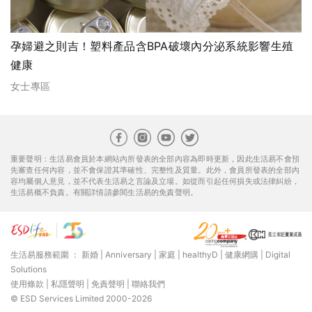
孕婦避之則吉！塑料產品含BPA破壞內分泌系統影響生殖
健康
女士專區
重要聲明：生活易會員於本網站內所發表的全部內容為即時更新，因此生活易不會預
先審查任何內容，並不會保證其準確性、完整性及質量。此外，會員所發表的全部內
容均屬個人意見，並不代表生活易之言論及立場。如從而引起任何損失或法律糾紛，
生活易概不負責。有關詳情請參閱生活易的免責聲明。
生活易服務範圍 ：
新婚
|
Anniversary
|
家庭
|
healthyD
|
健康網購
|
Digital
Solutions
使用條款
|
私隱聲明
|
免責聲明
|
聯絡我們
© ESD Services Limited 2000-2026