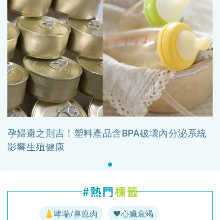
孕婦避之則吉！塑料產品含BPA破壞內分泌系統
影響生殖健康
👃哮喘/鼻瘜肉
♥️心臟衰竭