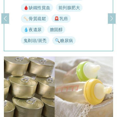
🩸缺鐵性貧血
前列腺肥大
🦴骨質疏鬆
🚨乳癌
上一頁
下
💧夜遺尿
膽固醇
鬼剃頭/斑禿
🔍糖尿病