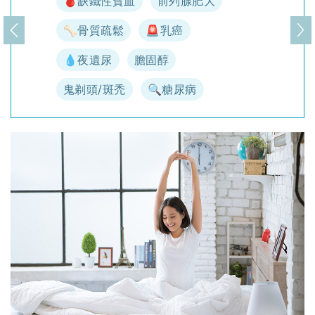
🩸缺鐵性貧血
前列腺肥大
🦴骨質疏鬆
🚨乳癌
上一頁
下
💧夜遺尿
膽固醇
鬼剃頭/斑禿
🔍糖尿病