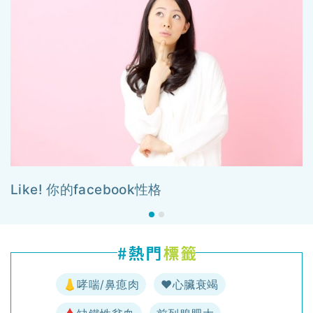
Like! 你的facebook性格
👃哮喘/鼻瘜肉
♥️心臟衰竭