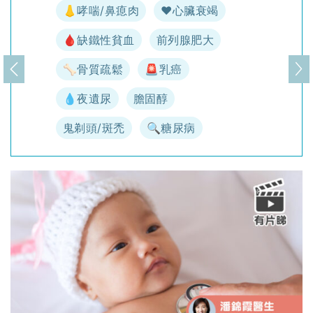
👃哮喘/鼻瘜肉
♥️心臟衰竭
🩸缺鐵性貧血
前列腺肥大
🦴骨質疏鬆
🚨乳癌
上一頁
下
💧夜遺尿
膽固醇
鬼剃頭/斑禿
🔍糖尿病