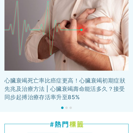
心臟衰竭死亡率比癌症更高！心臟衰竭初期症狀
先兆及治療方法 | 心臟衰竭壽命能活多久？接受
同步起搏治療存活率升至85%