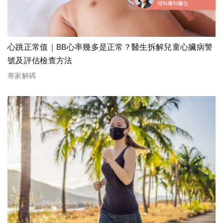
心跳正常值｜BB心率幾多是正常？醫生拆解兒童心臟病警
號及評估檢查方法
專家解碼