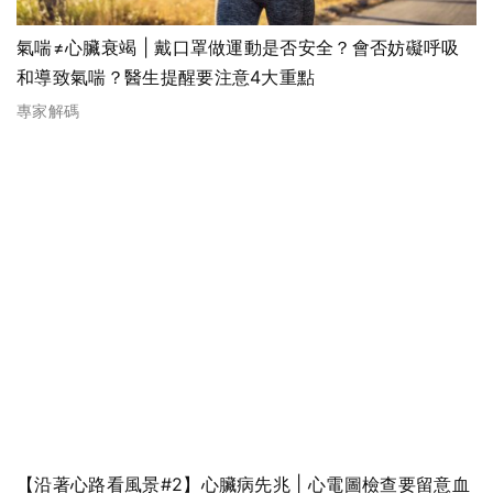
氣喘≠心臟衰竭 | 戴口罩做運動是否安全？會否妨礙呼吸
和導致氣喘？醫生提醒要注意4大重點
專家解碼
【沿著心路看風景#2】心臟病先兆 | 心電圖檢查要留意血