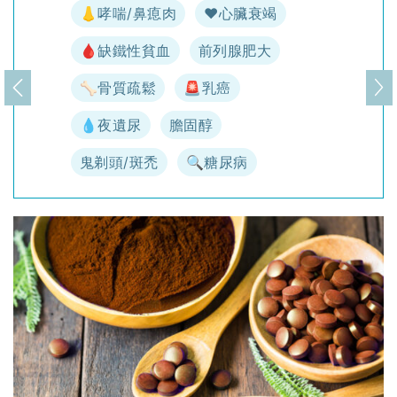
👃哮喘/鼻瘜肉
♥️心臟衰竭
🩸缺鐵性貧血
前列腺肥大
🦴骨質疏鬆
🚨乳癌
上一頁
下
💧夜遺尿
膽固醇
鬼剃頭/斑禿
🔍糖尿病