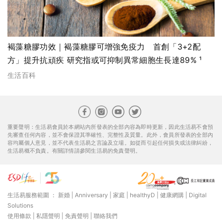
褐藻糖膠功效｜褐藻糖膠可增強免疫力 首創「3+2配
方」提升抗頑疾 研究指或可抑制異常細胞生長達89% ¹
生活百科
重要聲明：生活易會員於本網站內所發表的全部內容為即時更新，因此生活易不會預
先審查任何內容，並不會保證其準確性、完整性及質量。此外，會員所發表的全部內
容均屬個人意見，並不代表生活易之言論及立場。如從而引起任何損失或法律糾紛，
生活易概不負責。有關詳情請參閱生活易的免責聲明。
生活易服務範圍 ：
新婚
|
Anniversary
|
家庭
|
healthyD
|
健康網購
|
Digital
Solutions
使用條款
|
私隱聲明
|
免責聲明
|
聯絡我們