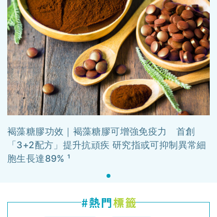
褐藻糖膠功效｜褐藻糖膠可增強免疫力 首創
「3+2配方」提升抗頑疾 研究指或可抑制異常細
胞生長達89% ¹