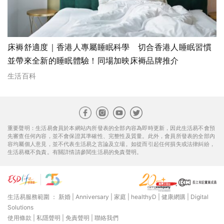
床褥舒適度｜香港人專屬睡眠科學 切合香港人睡眠習慣
並帶來全新的睡眠體驗！同場加映床褥品牌推介
生活百科
重要聲明：生活易會員於本網站內所發表的全部內容為即時更新，因此生活易不會預
先審查任何內容，並不會保證其準確性、完整性及質量。此外，會員所發表的全部內
容均屬個人意見，並不代表生活易之言論及立場。如從而引起任何損失或法律糾紛，
生活易概不負責。有關詳情請參閱生活易的免責聲明。
生活易服務範圍 ：
新婚
|
Anniversary
|
家庭
|
healthyD
|
健康網購
|
Digital
Solutions
使用條款
|
私隱聲明
|
免責聲明
|
聯絡我們