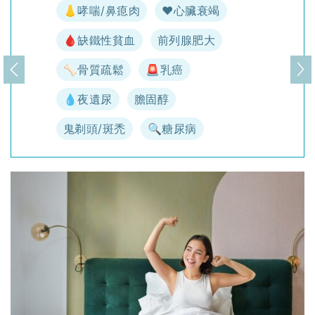
👃哮喘/鼻瘜肉
♥️心臟衰竭
🩸缺鐵性貧血
前列腺肥大
🦴骨質疏鬆
🚨乳癌
上一頁
下
💧夜遺尿
膽固醇
鬼剃頭/斑禿
🔍糖尿病