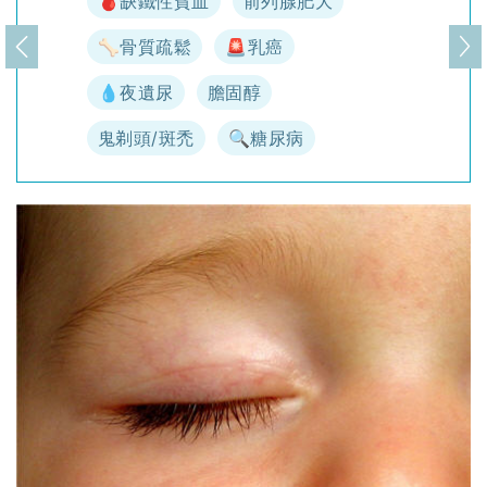
🩸缺鐵性貧血
前列腺肥大
🦴骨質疏鬆
🚨乳癌
上一頁
下
💧夜遺尿
膽固醇
鬼剃頭/斑禿
🔍糖尿病