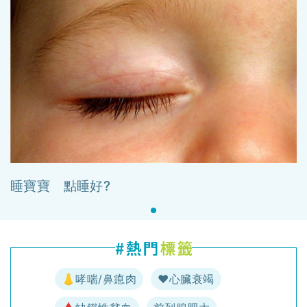
睡寶寶 點睡好?
👃哮喘/鼻瘜肉
♥️心臟衰竭