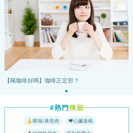
【喝咖啡好嗎】咖啡正定邪？
👃哮喘/鼻瘜肉
♥️心臟衰竭