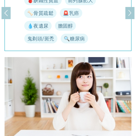
🩸缺鐵性貧血
前列腺肥大
🦴骨質疏鬆
🚨乳癌
上一頁
下
💧夜遺尿
膽固醇
鬼剃頭/斑禿
🔍糖尿病