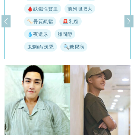
🩸缺鐵性貧血
前列腺肥大
🦴骨質疏鬆
🚨乳癌
上一頁
下
💧夜遺尿
膽固醇
鬼剃頭/斑禿
🔍糖尿病