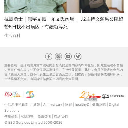
抗癌勇士｜患罕見癌「尤文氏肉瘤」 J2主持文頌男公院留
醫5日找不出病因：冇錢就等死
生活百科
重要聲明：生活易會員於本網站內所發表的全部內容為即時更新，因此生活易不會預
先審查任何內容，並不會保證其準確性、完整性及質量。此外，會員所發表的全部內
容均屬個人意見，並不代表生活易之言論及立場。如從而引起任何損失或法律糾紛，
生活易概不負責。有關詳情請參閱生活易的免責聲明。
生活易服務範圍 ：
新婚
|
Anniversary
|
家庭
|
healthyD
|
健康網購
|
Digital
Solutions
使用條款
|
私隱聲明
|
免責聲明
|
聯絡我們
© ESD Services Limited 2000-2026