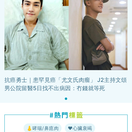
抗癌勇士｜患罕見癌「尤文氏肉瘤」 J2主持文頌
男公院留醫5日找不出病因：冇錢就等死
👃哮喘/鼻瘜肉
♥️心臟衰竭