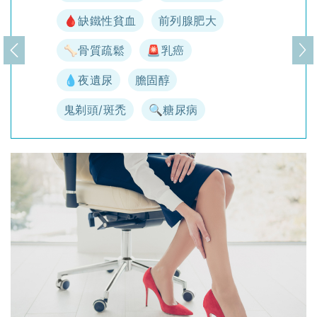
🩸缺鐵性貧血
前列腺肥大
🦴骨質疏鬆
🚨乳癌
上一頁
下
💧夜遺尿
膽固醇
鬼剃頭/斑禿
🔍糖尿病