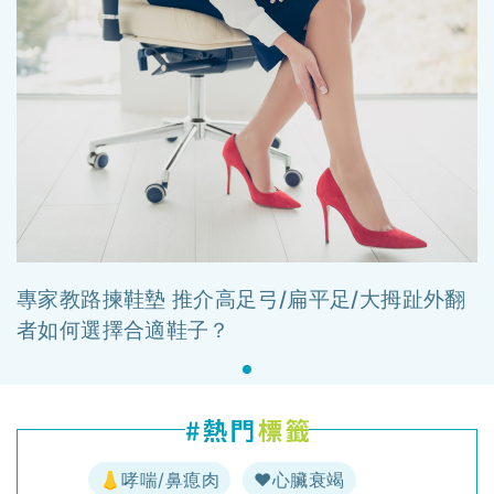
專家教路揀鞋墊 推介高足弓/扁平足/大拇趾外翻
者如何選擇合適鞋子？
👃哮喘/鼻瘜肉
♥️心臟衰竭