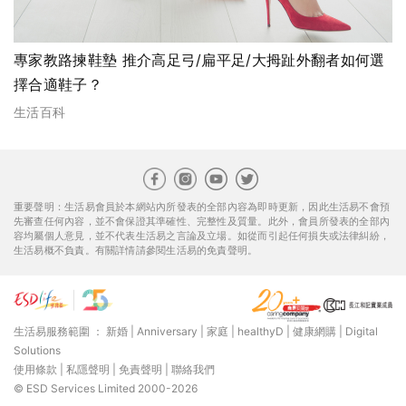
專家教路揀鞋墊 推介高足弓/扁平足/大拇趾外翻者如何選
擇合適鞋子？
生活百科
重要聲明：生活易會員於本網站內所發表的全部內容為即時更新，因此生活易不會預
先審查任何內容，並不會保證其準確性、完整性及質量。此外，會員所發表的全部內
容均屬個人意見，並不代表生活易之言論及立場。如從而引起任何損失或法律糾紛，
生活易概不負責。有關詳情請參閱生活易的免責聲明。
生活易服務範圍 ：
新婚
|
Anniversary
|
家庭
|
healthyD
|
健康網購
|
Digital
Solutions
使用條款
|
私隱聲明
|
免責聲明
|
聯絡我們
© ESD Services Limited 2000-2026