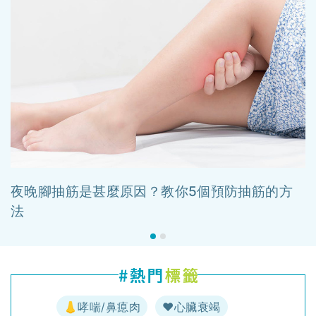
夜晚腳抽筋是甚麼原因？教你5個預防抽筋的方
法
👃哮喘/鼻瘜肉
♥️心臟衰竭