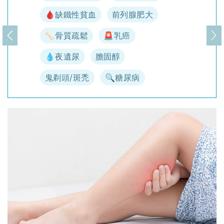
🩸缺鐵性貧血
前列腺肥大
🦴骨質疏鬆
🚨乳癌
上一頁
下
💧夜遺尿
膽固醇
鬼剃頭/斑禿
🔍糖尿病