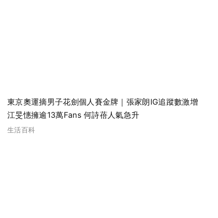
東京奧運摘男子花劍個人賽金牌｜張家朗IG追蹤數激增
江旻憓擁逾13萬Fans 何詩蓓人氣急升
生活百科