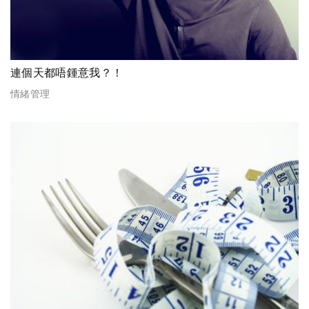
連個天都唔鍾意我？！
情緒管理