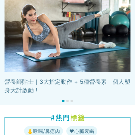
營養師貼士｜3大指定動作 + 5種營養素 個人塑
身大計啟動！
👃哮喘/鼻瘜肉
♥️心臟衰竭