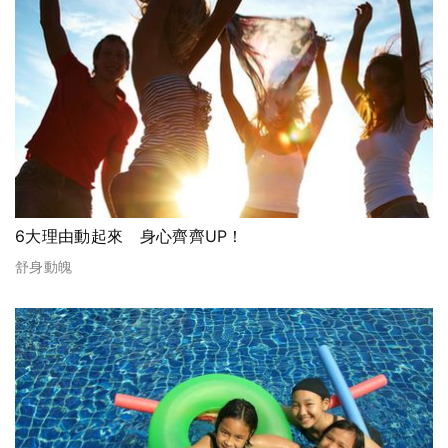
6大理由動起來 身心齊齊UP！
舒身動魄