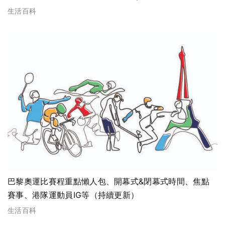
辨健康狀態
生活百科
巴黎奧運比賽程重點懶人包、開幕式&閉幕式時間、焦點
賽事、港隊運動員IG等（持續更新）
生活百科