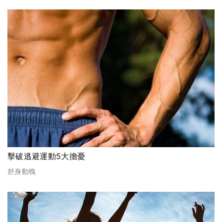
擊破逃避運動5大擔憂
舒身動魄