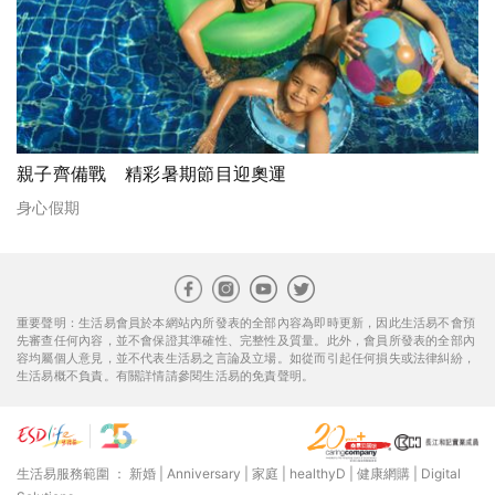
親子齊備戰 精彩暑期節目迎奧運
身心假期
重要聲明：生活易會員於本網站內所發表的全部內容為即時更新，因此生活易不會預
先審查任何內容，並不會保證其準確性、完整性及質量。此外，會員所發表的全部內
容均屬個人意見，並不代表生活易之言論及立場。如從而引起任何損失或法律糾紛，
生活易概不負責。有關詳情請參閱生活易的免責聲明。
生活易服務範圍 ：
新婚
|
Anniversary
|
家庭
|
healthyD
|
健康網購
|
Digital