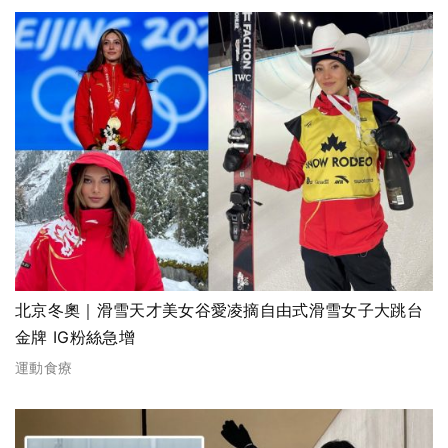
北京冬奧｜滑雪天才美女谷愛凌摘自由式滑雪女子大跳台
金牌 IG粉絲急增
運動食療