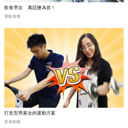
飲食男女 萬惡鹽為首！
運動食療
打造型男索女的運動方案
舒身動魄