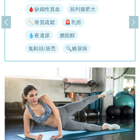
🩸缺鐵性貧血
前列腺肥大
🦴骨質疏鬆
🚨乳癌
上一頁
下
💧夜遺尿
膽固醇
鬼剃頭/斑禿
🔍糖尿病