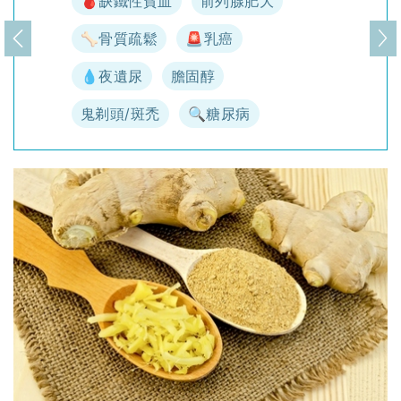
🩸缺鐵性貧血
前列腺肥大
🦴骨質疏鬆
🚨乳癌
上一頁
下
💧夜遺尿
膽固醇
鬼剃頭/斑禿
🔍糖尿病