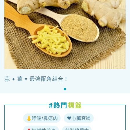
蒜 + 薑 = 最強配角組合！
👃哮喘/鼻瘜肉
♥️心臟衰竭