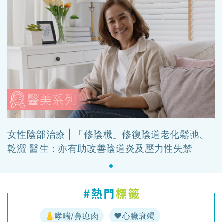
女性陰部治療 | 「修陰機」修復陰道老化鬆弛、
乾澀 醫生：亦有助改善陰道炎及壓力性失禁
👃哮喘/鼻瘜肉
♥️心臟衰竭