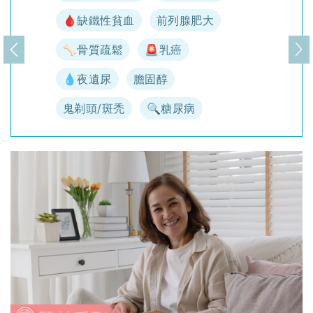
🩸缺鐵性貧血
前列腺肥大
🦴骨質疏鬆
🚨乳癌
上一頁
下
💧夜遺尿
膽固醇
鬼剃頭/斑禿
🔍糖尿病