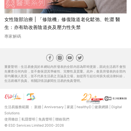
女性陰部治療 | 「修陰機」修復陰道老化鬆弛、乾澀 醫
生：亦有助改善陰道炎及壓力性失禁
專家解碼
重要聲明：生活易會員於本網站內所發表的全部內容為即時更新，因此生活易不會預
先審查任何內容，並不會保證其準確性、完整性及質量。此外，會員所發表的全部內
容均屬個人意見，並不代表生活易之言論及立場。如從而引起任何損失或法律糾紛，
生活易概不負責。有關詳情請參閱生活易的免責聲明。
生活易服務範圍 ：
新婚
|
Anniversary
|
家庭
|
healthyD
|
健康網購
|
Digital
Solutions
使用條款
|
私隱聲明
|
免責聲明
|
聯絡我們
© ESD Services Limited 2000-2026