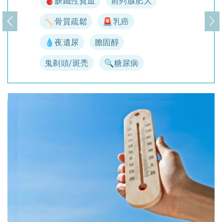
🩸缺鐵性貧血
前列腺肥大
🦴骨質疏鬆
🚨乳癌
上一頁
下
💧夜遺尿
膽固醇
鬼剃頭/斑禿
🔍糖尿病