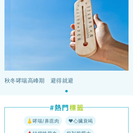
秋冬哮喘高峰期 避得就避
👃哮喘/鼻瘜肉
♥️心臟衰竭