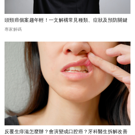
頭頸癌個案趨年輕！一文解構常見種類、症狀及預防關鍵
專家解碼
反覆生痱滋怎麼辦？會演變成口腔癌？牙科醫生拆解改善