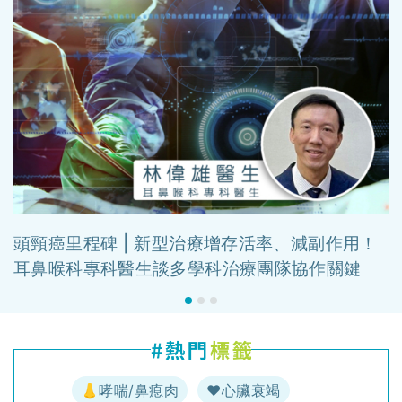
頭頸癌里程碑 | 新型治療增存活率、減副作用！
耳鼻喉科專科醫生談多學科治療團隊協作關鍵
👃哮喘/鼻瘜肉
♥️心臟衰竭