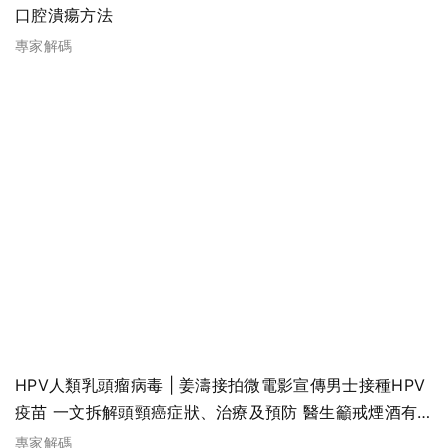
口腔潰瘍方法
專家解碼
HPV人類乳頭瘤病毒 | 姜濤接拍微電影宣傳男士接種HPV
疫苗 一文拆解頭頸癌症狀、治療及預防 醫生籲戒煙酒有
助預防頭頸癌
專家解碼