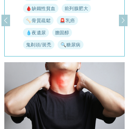
🩸缺鐵性貧血
前列腺肥大
🦴骨質疏鬆
🚨乳癌
上一頁
下
💧夜遺尿
膽固醇
鬼剃頭/斑禿
🔍糖尿病