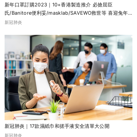
新年口罩訂購2023｜10+香港製造推介 必搶屈臣
氏/Banitore便利妥/masklab/SAVEWO救世等 喜迎兔年
（不斷更新）
新冠肺炎
新冠肺炎｜17款濕紙巾和搓手液安全清單大公開
新冠肺炎