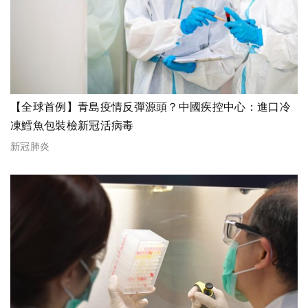
【全球首例】青島疫情反彈源頭？中國疾控中心：進口冷
凍鱈魚包裝檢新冠活病毒
新冠肺炎