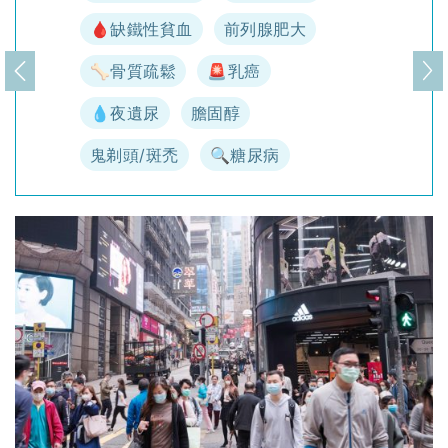
🩸缺鐵性貧血
前列腺肥大
🦴骨質疏鬆
🚨乳癌
上一頁
下
💧夜遺尿
膽固醇
鬼剃頭/斑禿
🔍糖尿病