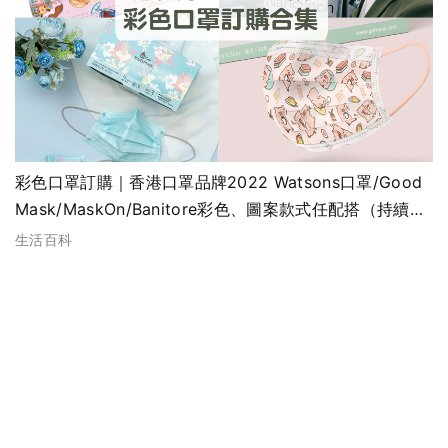
彩色口罩訂購｜香港口罩品牌2022 Watsons口罩/Good
Mask/MaskOn/Banitore彩色、圖案款式任配搭（持續更
新）
生活百科