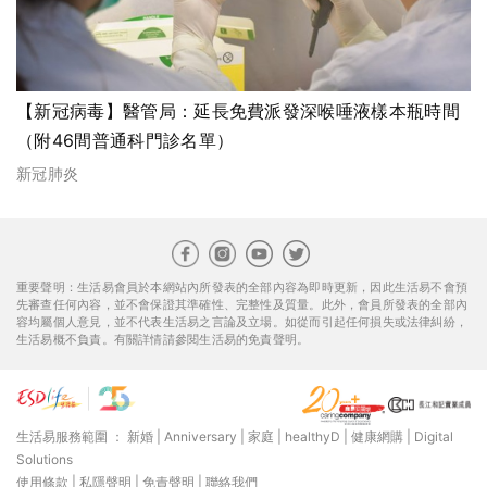
【新冠病毒】醫管局：延長免費派發深喉唾液樣本瓶時間
（附46間普通科門診名單）
新冠肺炎
重要聲明：生活易會員於本網站內所發表的全部內容為即時更新，因此生活易不會預
先審查任何內容，並不會保證其準確性、完整性及質量。此外，會員所發表的全部內
容均屬個人意見，並不代表生活易之言論及立場。如從而引起任何損失或法律糾紛，
生活易概不負責。有關詳情請參閱生活易的免責聲明。
生活易服務範圍 ：
新婚
|
Anniversary
|
家庭
|
healthyD
|
健康網購
|
Digital
Solutions
使用條款
|
私隱聲明
|
免責聲明
|
聯絡我們