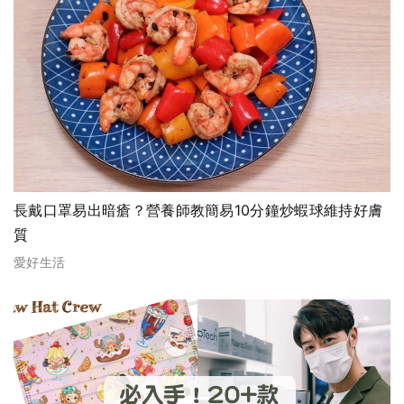
長戴口罩易出暗瘡？營養師教簡易10分鐘炒蝦球維持好膚
質
愛好生活