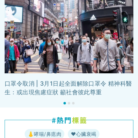
口罩令取消 | 3月1日起全面解除口罩令 精神科醫
生：或出現焦慮症狀 籲社會彼此尊重
👃哮喘/鼻瘜肉
♥️心臟衰竭