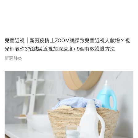
兒童近視 | 新冠疫情上ZOOM網課致兒童近視人數增？視
光師教你3招減緩近視加深速度+9個有效護眼方法
新冠肺炎