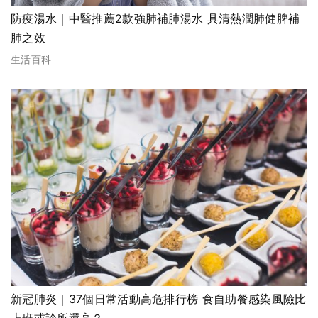
防疫湯水｜中醫推薦2款強肺補肺湯水 具清熱潤肺健脾補
肺之效
生活百科
新冠肺炎｜37個日常活動高危排行榜 食自助餐感染風險比
上班或診所還高？