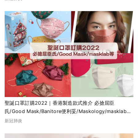
聖誕口罩訂購2022｜香港製造款式推介 必搶屈臣
氏/Good Mask/Banitore便利妥/Maskology/masklab等
（不斷更新）
新冠肺炎