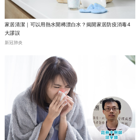
家居清潔｜可以用熱水開稀漂白水？揭開家居防疫消毒4
大謬誤
新冠肺炎