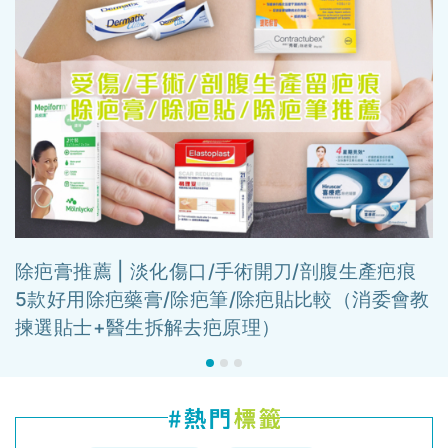
除疤膏推薦 | 淡化傷口/手術開刀/剖腹生產疤痕
5款好用除疤藥膏/除疤筆/除疤貼比較（消委會教
揀選貼士+醫生拆解去疤原理）