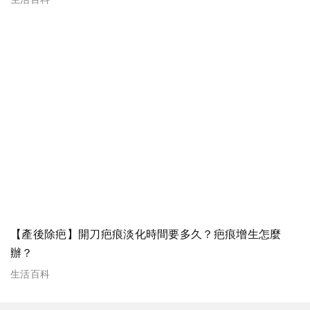
【產後除疤】開刀疤痕淡化時間要多久？疤痕增生怎麼
辦？
生活百科