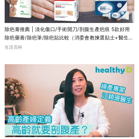
除疤膏推薦 | 淡化傷口/手術開刀/剖腹生產疤痕 5款好用
除疤藥膏/除疤筆/除疤貼比較（消委會教揀選貼士+醫生拆
解去疤原理）
生活百科