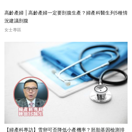
高齡產婦 | 高齡產婦一定要剖腹生產？婦產科醫生列5種情
況建議剖腹
女士專區
【婦產科專訪】雪卵可否降低小產機率？胚胎基因檢測排