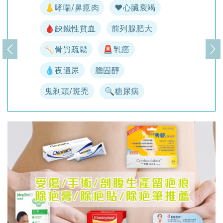
👃哮喘/鼻瘜肉
♥️心臟衰竭
🩸缺鐵性貧血
前列腺肥大
🦴骨質疏鬆
🚨乳癌
上一頁
下
💧夜遺尿
膽固醇
鬼剃頭/斑禿
🔍糖尿病