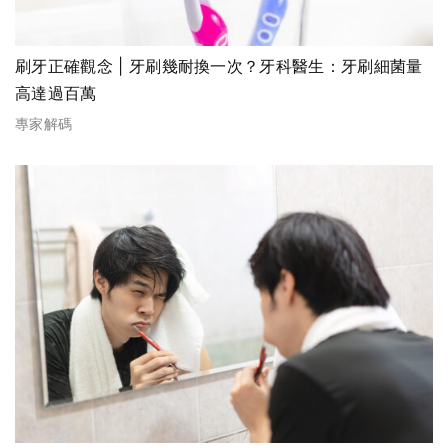
刷牙正確觀念 | 牙刷幾耐換一次？牙科醫生：牙刷細菌量
高達過百萬
專家解碼