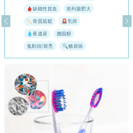
🩸缺鐵性貧血
前列腺肥大
🦴骨質疏鬆
🚨乳癌
上一頁
下
💧夜遺尿
膽固醇
鬼剃頭/斑禿
🔍糖尿病