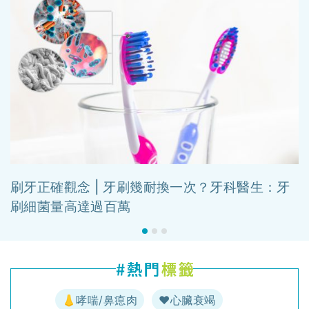
刷牙正確觀念 | 牙刷幾耐換一次？牙科醫生：牙
刷細菌量高達過百萬
👃哮喘/鼻瘜肉
♥️心臟衰竭