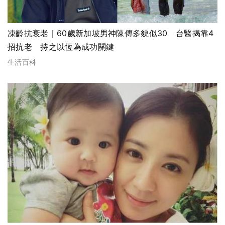
凍齡抗衰老｜60歲新加坡男神陳傳多貌似30 台醫揭靠4
招抗老 持之以恆為成功關鍵
生活百科