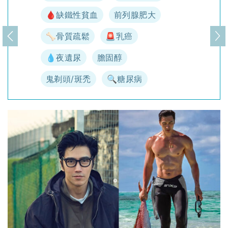
🩸缺鐵性貧血
前列腺肥大
🦴骨質疏鬆
🚨乳癌
上一頁
下
💧夜遺尿
膽固醇
鬼剃頭/斑禿
🔍糖尿病