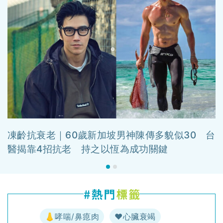
凍齡抗衰老｜60歲新加坡男神陳傳多貌似30 台
醫揭靠4招抗老 持之以恆為成功關鍵
👃哮喘/鼻瘜肉
♥️心臟衰竭