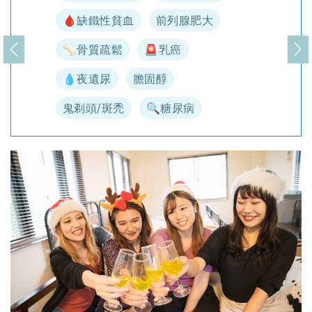
🩸缺鐵性貧血
前列腺肥大
🦴骨質疏鬆
🚨乳癌
上一頁
下
💧夜遺尿
膽固醇
鬼剃頭/斑禿
🔍糖尿病