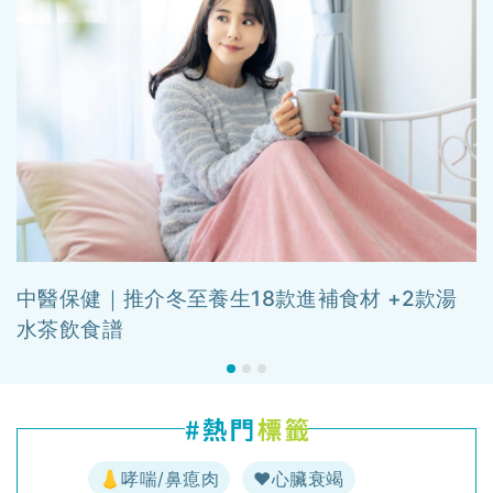
中醫保健｜推介冬至養生18款進補食材 +2款湯
水茶飲食譜
👃哮喘/鼻瘜肉
♥️心臟衰竭