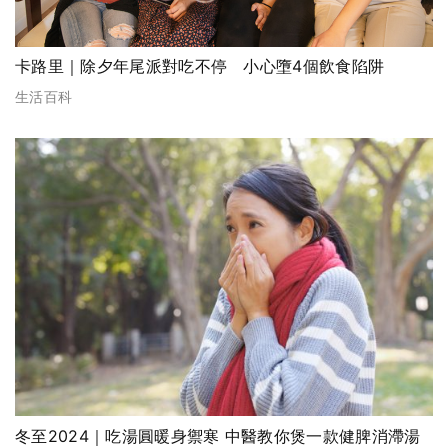
卡路里｜除夕年尾派對吃不停 小心墮4個飲食陷阱
生活百科
冬至2024｜吃湯圓暖身禦寒 中醫教你煲一款健脾消滯湯