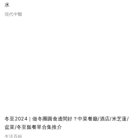
水
現代中醫
冬至2024｜做冬團圓食邊間好？中菜餐廳/酒店/米芝蓮/
盆菜/冬至飯餐單合集推介
生活百科