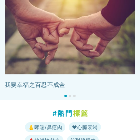
我要幸福之百忍不成金
👃哮喘/鼻瘜肉
♥️心臟衰竭