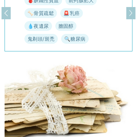
🩸缺鐵性貧血
前列腺肥大
🦴骨質疏鬆
🚨乳癌
上一頁
下
💧夜遺尿
膽固醇
鬼剃頭/斑禿
🔍糖尿病